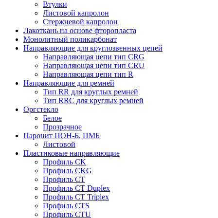
Втулки
Листовой капролон
Стержневой капролон
Лакоткань на основе фторопласта
Монолитный поликарбонат
Направляющие для круглозвенных цепей
Направляющая цепи тип CRG
Направляющая цепи тип CRU
Направляющая цепи тип R
Направляющие для ремней
Тип RR для круглых ремней
Тип RRС для круглых ремней
Оргстекло
Белое
Прозрачное
Паронит ПОН-Б, ПМБ
Листовой
Пластиковые направляющие
Профиль CK
Профиль CKG
Профиль CT
Профиль CT Duplex
Профиль CT Triplex
Профиль CTS
Профиль CTU