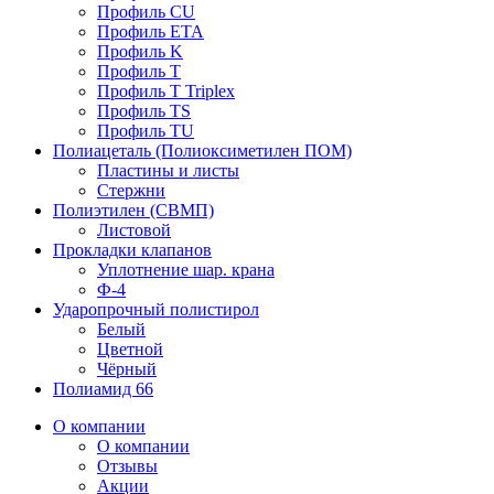
Профиль CU
Профиль ETA
Профиль K
Профиль T
Профиль T Triplex
Профиль TS
Профиль TU
Полиацеталь (Полиоксиметилен ПОМ)
Пластины и листы
Стержни
Полиэтилен (СВМП)
Листовой
Прокладки клапанов
Уплотнение шар. крана
Ф-4
Ударопрочный полистирол
Белый
Цветной
Чёрный
Полиамид 66
О компании
О компании
Отзывы
Акции