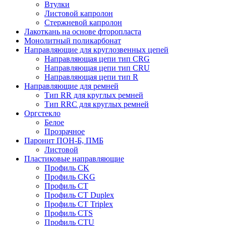
Втулки
Листовой капролон
Стержневой капролон
Лакоткань на основе фторопласта
Монолитный поликарбонат
Направляющие для круглозвенных цепей
Направляющая цепи тип CRG
Направляющая цепи тип CRU
Направляющая цепи тип R
Направляющие для ремней
Тип RR для круглых ремней
Тип RRС для круглых ремней
Оргстекло
Белое
Прозрачное
Паронит ПОН-Б, ПМБ
Листовой
Пластиковые направляющие
Профиль CK
Профиль CKG
Профиль CT
Профиль CT Duplex
Профиль CT Triplex
Профиль CTS
Профиль CTU