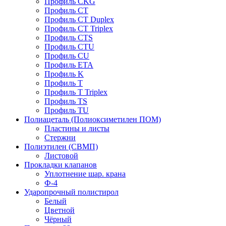
Профиль CKG
Профиль CT
Профиль CT Duplex
Профиль CT Triplex
Профиль CTS
Профиль CTU
Профиль CU
Профиль ETA
Профиль K
Профиль T
Профиль T Triplex
Профиль TS
Профиль TU
Полиацеталь (Полиоксиметилен ПОМ)
Пластины и листы
Стержни
Полиэтилен (СВМП)
Листовой
Прокладки клапанов
Уплотнение шар. крана
Ф-4
Ударопрочный полистирол
Белый
Цветной
Чёрный