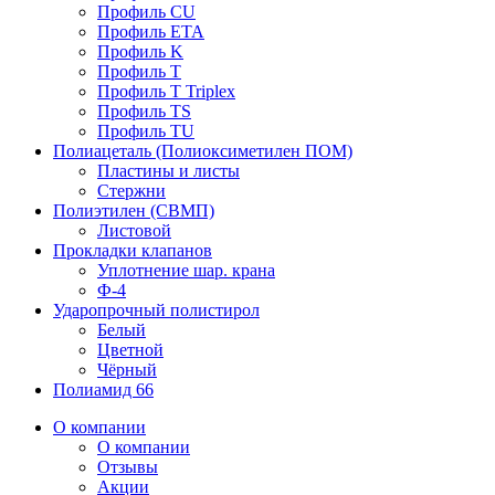
Профиль CU
Профиль ETA
Профиль K
Профиль T
Профиль T Triplex
Профиль TS
Профиль TU
Полиацеталь (Полиоксиметилен ПОМ)
Пластины и листы
Стержни
Полиэтилен (СВМП)
Листовой
Прокладки клапанов
Уплотнение шар. крана
Ф-4
Ударопрочный полистирол
Белый
Цветной
Чёрный
Полиамид 66
О компании
О компании
Отзывы
Акции