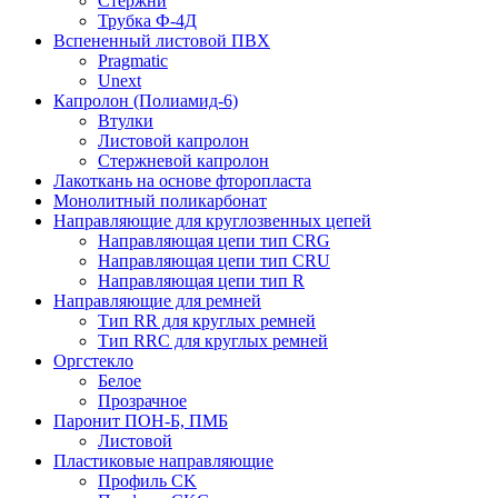
Стержни
Трубка Ф-4Д
Вспененный листовой ПВХ
Pragmatic
Unext
Капролон (Полиамид-6)
Втулки
Листовой капролон
Стержневой капролон
Лакоткань на основе фторопласта
Монолитный поликарбонат
Направляющие для круглозвенных цепей
Направляющая цепи тип CRG
Направляющая цепи тип CRU
Направляющая цепи тип R
Направляющие для ремней
Тип RR для круглых ремней
Тип RRС для круглых ремней
Оргстекло
Белое
Прозрачное
Паронит ПОН-Б, ПМБ
Листовой
Пластиковые направляющие
Профиль CK