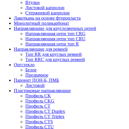
Втулки
Листовой капролон
Стержневой капролон
Лакоткань на основе фторопласта
Монолитный поликарбонат
Направляющие для круглозвенных цепей
Направляющая цепи тип CRG
Направляющая цепи тип CRU
Направляющая цепи тип R
Направляющие для ремней
Тип RR для круглых ремней
Тип RRС для круглых ремней
Оргстекло
Белое
Прозрачное
Паронит ПОН-Б, ПМБ
Листовой
Пластиковые направляющие
Профиль CK
Профиль CKG
Профиль CT
Профиль CT Duplex
Профиль CT Triplex
Профиль CTS
Профиль CTU