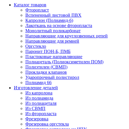
Каталог товаров
Фторопласт
Вспененный листовой ПВХ
Капролон (Полиамид-6)
Лакоткань на основе фторопласта
Монолитный поликарбонат
Направляющие для круглозвенных цепей
Направляющие для ремней
Оргстекло
Паронит ПОН-Б, ПМБ
Пластиковые направляющие
Полиацеталь (Полиоксиметилен ПОМ)
Полиэтилен (СВМП)
Прокладки клапанов
Ударопрочный полистирол
Полиамид 66
Изготовление деталей
Из капролона
Из полиамида
Из полиацеталя
Из СВМП
Из фторопласта
Фрезеровка
Фрезеровка оргстекла