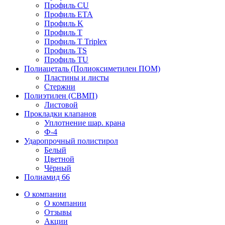
Профиль CU
Профиль ETA
Профиль K
Профиль T
Профиль T Triplex
Профиль TS
Профиль TU
Полиацеталь (Полиоксиметилен ПОМ)
Пластины и листы
Стержни
Полиэтилен (СВМП)
Листовой
Прокладки клапанов
Уплотнение шар. крана
Ф-4
Ударопрочный полистирол
Белый
Цветной
Чёрный
Полиамид 66
О компании
О компании
Отзывы
Акции