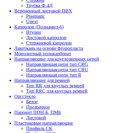
Стержни
Трубка Ф-4Д
Вспененный листовой ПВХ
Pragmatic
Unext
Капролон (Полиамид-6)
Втулки
Листовой капролон
Стержневой капролон
Лакоткань на основе фторопласта
Монолитный поликарбонат
Направляющие для круглозвенных цепей
Направляющая цепи тип CRG
Направляющая цепи тип CRU
Направляющая цепи тип R
Направляющие для ремней
Тип RR для круглых ремней
Тип RRС для круглых ремней
Оргстекло
Белое
Прозрачное
Паронит ПОН-Б, ПМБ
Листовой
Пластиковые направляющие
Профиль CK