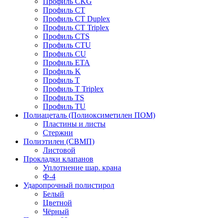
Профиль CKG
Профиль CT
Профиль CT Duplex
Профиль CT Triplex
Профиль CTS
Профиль CTU
Профиль CU
Профиль ETA
Профиль K
Профиль T
Профиль T Triplex
Профиль TS
Профиль TU
Полиацеталь (Полиоксиметилен ПОМ)
Пластины и листы
Стержни
Полиэтилен (СВМП)
Листовой
Прокладки клапанов
Уплотнение шар. крана
Ф-4
Ударопрочный полистирол
Белый
Цветной
Чёрный