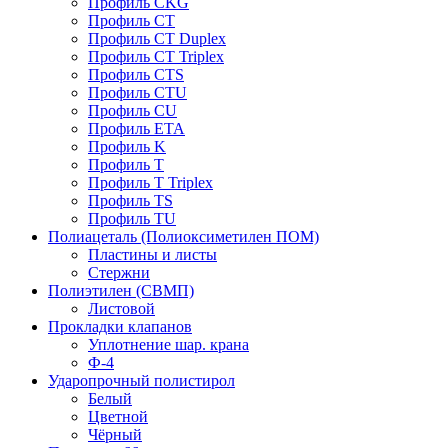
Профиль CKG
Профиль CT
Профиль CT Duplex
Профиль CT Triplex
Профиль CTS
Профиль CTU
Профиль CU
Профиль ETA
Профиль K
Профиль T
Профиль T Triplex
Профиль TS
Профиль TU
Полиацеталь (Полиоксиметилен ПОМ)
Пластины и листы
Стержни
Полиэтилен (СВМП)
Листовой
Прокладки клапанов
Уплотнение шар. крана
Ф-4
Ударопрочный полистирол
Белый
Цветной
Чёрный