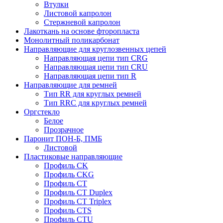
Втулки
Листовой капролон
Стержневой капролон
Лакоткань на основе фторопласта
Монолитный поликарбонат
Направляющие для круглозвенных цепей
Направляющая цепи тип CRG
Направляющая цепи тип CRU
Направляющая цепи тип R
Направляющие для ремней
Тип RR для круглых ремней
Тип RRС для круглых ремней
Оргстекло
Белое
Прозрачное
Паронит ПОН-Б, ПМБ
Листовой
Пластиковые направляющие
Профиль CK
Профиль CKG
Профиль CT
Профиль CT Duplex
Профиль CT Triplex
Профиль CTS
Профиль CTU