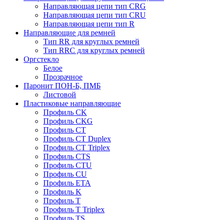
Направляющая цепи тип CRG
Направляющая цепи тип CRU
Направляющая цепи тип R
Направляющие для ремней
Тип RR для круглых ремней
Тип RRС для круглых ремней
Оргстекло
Белое
Прозрачное
Паронит ПОН-Б, ПМБ
Листовой
Пластиковые направляющие
Профиль CK
Профиль CKG
Профиль CT
Профиль CT Duplex
Профиль CT Triplex
Профиль CTS
Профиль CTU
Профиль CU
Профиль ETA
Профиль K
Профиль T
Профиль T Triplex
Профиль TS