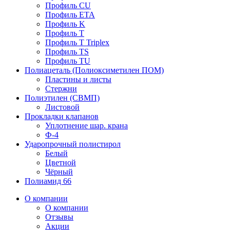
Профиль CU
Профиль ETA
Профиль K
Профиль T
Профиль T Triplex
Профиль TS
Профиль TU
Полиацеталь (Полиоксиметилен ПОМ)
Пластины и листы
Стержни
Полиэтилен (СВМП)
Листовой
Прокладки клапанов
Уплотнение шар. крана
Ф-4
Ударопрочный полистирол
Белый
Цветной
Чёрный
Полиамид 66
О компании
О компании
Отзывы
Акции