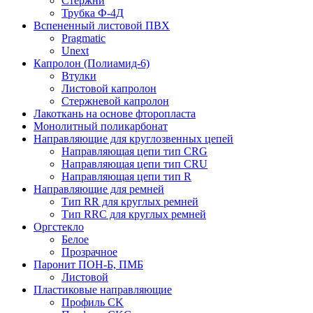
Стержни
Трубка Ф-4Д
Вспененный листовой ПВХ
Pragmatic
Unext
Капролон (Полиамид-6)
Втулки
Листовой капролон
Стержневой капролон
Лакоткань на основе фторопласта
Монолитный поликарбонат
Направляющие для круглозвенных цепей
Направляющая цепи тип CRG
Направляющая цепи тип CRU
Направляющая цепи тип R
Направляющие для ремней
Тип RR для круглых ремней
Тип RRС для круглых ремней
Оргстекло
Белое
Прозрачное
Паронит ПОН-Б, ПМБ
Листовой
Пластиковые направляющие
Профиль CK