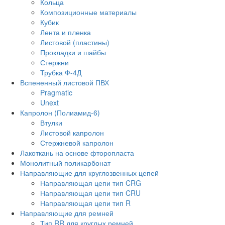
Кольца
Композиционные материалы
Кубик
Лента и пленка
Листовой (пластины)
Прокладки и шайбы
Стержни
Трубка Ф-4Д
Вспененный листовой ПВХ
Pragmatic
Unext
Капролон (Полиамид-6)
Втулки
Листовой капролон
Стержневой капролон
Лакоткань на основе фторопласта
Монолитный поликарбонат
Направляющие для круглозвенных цепей
Направляющая цепи тип CRG
Направляющая цепи тип CRU
Направляющая цепи тип R
Направляющие для ремней
Тип RR для круглых ремней