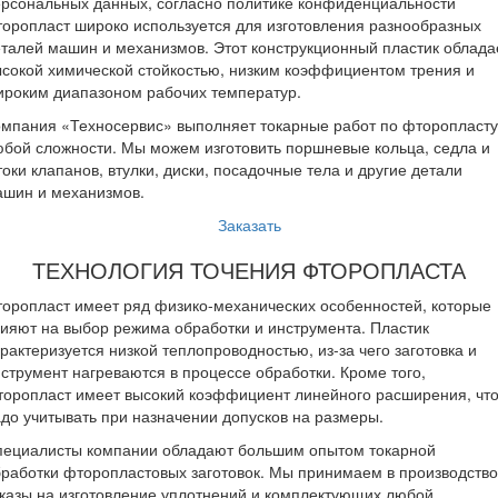
рсональных данных, согласно политике конфиденциальности
оропласт широко используется для изготовления разнообразных
талей машин и механизмов. Этот конструкционный пластик облада
сокой химической стойкостью, низким коэффициентом трения и
ироким диапазоном рабочих температур.
мпания «Техносервис» выполняет токарные работ по фторопласту
бой сложности. Мы можем изготовить поршневые кольца, седла и
оки клапанов, втулки, диски, посадочные тела и другие детали
ашин и механизмов.
Заказать
ТЕХНОЛОГИЯ ТОЧЕНИЯ ФТОРОПЛАСТА
оропласт имеет ряд физико-механических особенностей, которые
ияют на выбор режима обработки и инструмента. Пластик
рактеризуется низкой теплопроводностью, из-за чего заготовка и
струмент нагреваются в процессе обработки. Кроме того,
оропласт имеет высокий коэффициент линейного расширения, чт
до учитывать при назначении допусков на размеры.
пециалисты компании обладают большим опытом токарной
работки фторопластовых заготовок. Мы принимаем в производство
казы на изготовление уплотнений и комплектующих любой