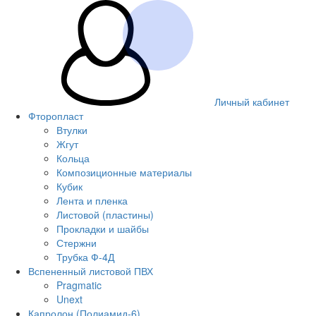
Личный кабинет
Фторопласт
Втулки
Жгут
Кольца
Композиционные материалы
Кубик
Лента и пленка
Листовой (пластины)
Прокладки и шайбы
Стержни
Трубка Ф-4Д
Вспененный листовой ПВХ
Pragmatic
Unext
Капролон (Полиамид-6)