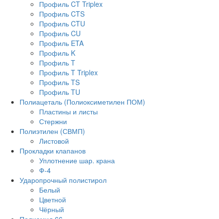
Профиль CT Triplex
Профиль CTS
Профиль CTU
Профиль CU
Профиль ETA
Профиль K
Профиль T
Профиль T Triplex
Профиль TS
Профиль TU
Полиацеталь (Полиоксиметилен ПОМ)
Пластины и листы
Стержни
Полиэтилен (СВМП)
Листовой
Прокладки клапанов
Уплотнение шар. крана
Ф-4
Ударопрочный полистирол
Белый
Цветной
Чёрный