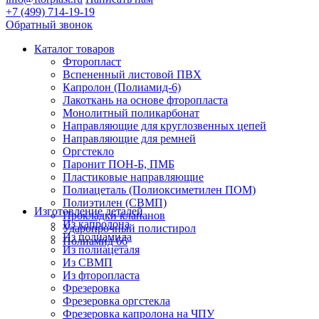
+7 (499) 714-19-19
Обратный звонок
Каталог товаров
Фторопласт
Вспененный листовой ПВХ
Капролон (Полиамид-6)
Лакоткань на основе фторопласта
Монолитный поликарбонат
Направляющие для круглозвенных цепей
Направляющие для ремней
Оргстекло
Паронит ПОН-Б, ПМБ
Пластиковые направляющие
Полиацеталь (Полиоксиметилен ПОМ)
Полиэтилен (СВМП)
Изготовление деталей
Прокладки клапанов
Из капролона
Ударопрочный полистирол
Из полиамида
Полиамид 66
Из полиацеталя
Из СВМП
Из фторопласта
Фрезеровка
Фрезеровка оргстекла
Фрезеровка капролона на ЧПУ