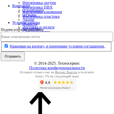
Фрезеровка латуни
Компания
Фрезеровка ПВХ
О компании
Фрезеровка алюминия
Отзывы
Фрезеровка пластика
Акции
Условия работы
Новости
Доставка и оплата
Контакты
Подписаться на рассылку
Гарантия/обмен
Статьи
Политика конфиденциальности
Нажимая на кнопку, я принимаю условия соглашения.
Отправить
© 2014-2025. Техносервис
Политика конфиденциальности
Оставьте отзыв о нас на
Яндекс.Картах
и получите
бонус 5% на следующий заказ