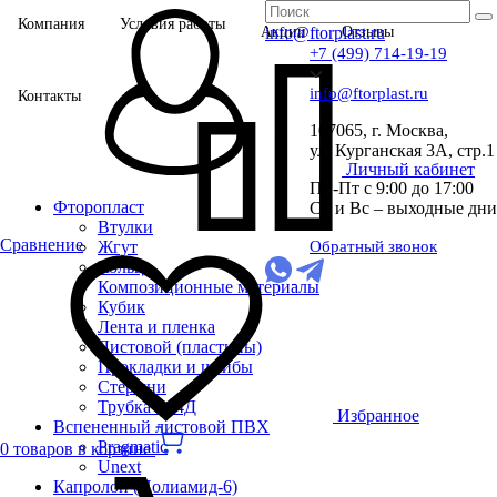
Компания
Условия работы
Акции
info@ftorplast.ru
Отзывы
+7 (499) 714-19-19
info@ftorplast.ru
Контакты
107065, г. Москва,
ул. Курганская 3А, стр.1
Личный кабинет
Пн-Пт с 9:00 до 17:00
Фторопласт
Сб и Вс – выходные дни
Втулки
Сравнение
Жгут
Обратный звонок
Кольца
Композиционные материалы
Кубик
Лента и пленка
Листовой (пластины)
Прокладки и шайбы
Стержни
Трубка Ф-4Д
Избранное
Вспененный листовой ПВХ
Pragmatic
0 товаров в корзине
Unext
Капролон (Полиамид-6)