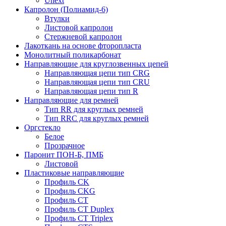
Unext
Капролон (Полиамид-6)
Втулки
Листовой капролон
Стержневой капролон
Лакоткань на основе фторопласта
Монолитный поликарбонат
Направляющие для круглозвенных цепей
Направляющая цепи тип CRG
Направляющая цепи тип CRU
Направляющая цепи тип R
Направляющие для ремней
Тип RR для круглых ремней
Тип RRС для круглых ремней
Оргстекло
Белое
Прозрачное
Паронит ПОН-Б, ПМБ
Листовой
Пластиковые направляющие
Профиль CK
Профиль CKG
Профиль CT
Профиль CT Duplex
Профиль CT Triplex