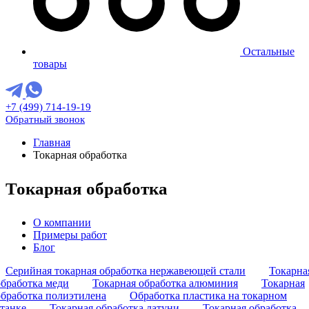
Остальные
товары
+7 (499) 714-19-19
Обратный звонок
Главная
Токарная обработка
Токарная обработка
О компании
Примеры работ
Блог
Серийная токарная обработка нержавеющей стали
Токарна
обработка меди
Токарная обработка алюминия
Токарная
обработка полиэтилена
Обработка пластика на токарном
станке
Токарная обработка латуни
Токарная обработка