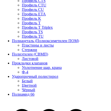
Профиль CTS
Профиль CTU
Профиль CU
Профиль ETA
Профиль K
Профиль T
Профиль T Triplex
Профиль TS
Профиль TU
Полиацеталь (Полиоксиметилен ПОМ)
Пластины и листы
Стержни
Полиэтилен (СВМП)
Листовой
Прокладки клапанов
Уплотнение шар. крана
Ф-4
Ударопрочный полистирол
Белый
Цветной
Чёрный
Полиамид 66