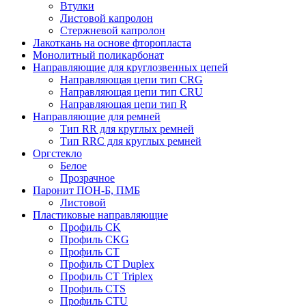
Втулки
Листовой капролон
Стержневой капролон
Лакоткань на основе фторопласта
Монолитный поликарбонат
Направляющие для круглозвенных цепей
Направляющая цепи тип CRG
Направляющая цепи тип CRU
Направляющая цепи тип R
Направляющие для ремней
Тип RR для круглых ремней
Тип RRС для круглых ремней
Оргстекло
Белое
Прозрачное
Паронит ПОН-Б, ПМБ
Листовой
Пластиковые направляющие
Профиль CK
Профиль CKG
Профиль CT
Профиль CT Duplex
Профиль CT Triplex
Профиль CTS
Профиль CTU