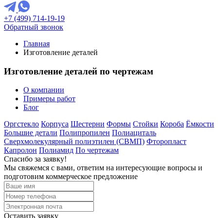
+7 (499) 714-19-19
Обратный звонок
Главная
Изготовление деталей
Изготовление деталей по чертежам
О компании
Примеры работ
Блог
Оргстекло
Корпуса
Шестерни
Формы
Стойки
Короба
Ёмкости
Большие детали
Полипропилен
Полиациталь
Сверхмолекулярный полиэтилен (СВМП)
Фторопласт
Капролон
Полиамид
По чертежам
Спасибо за заявку!
Мы свяжемся с вами, ответим на интересующие вопросы и
подготовим коммерческое предложение
Оставить заявку