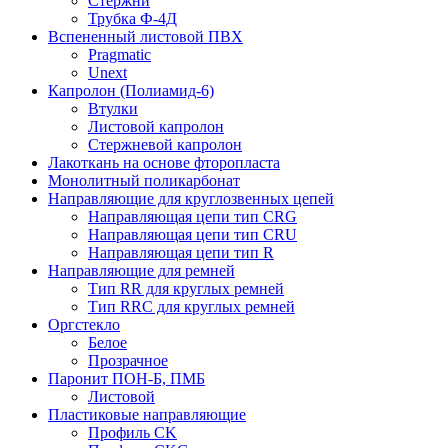
Стержни
Трубка Ф-4Д
Вспененный листовой ПВХ
Pragmatic
Unext
Капролон (Полиамид-6)
Втулки
Листовой капролон
Стержневой капролон
Лакоткань на основе фторопласта
Монолитный поликарбонат
Направляющие для круглозвенных цепей
Направляющая цепи тип CRG
Направляющая цепи тип CRU
Направляющая цепи тип R
Направляющие для ремней
Тип RR для круглых ремней
Тип RRС для круглых ремней
Оргстекло
Белое
Прозрачное
Паронит ПОН-Б, ПМБ
Листовой
Пластиковые направляющие
Профиль CK