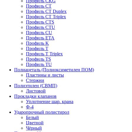
Профиль CKG
Профиль CT
Профиль CT Duplex
Профиль CT Triplex
Профиль CTS
Профиль CTU
Профиль CU
Профиль ETA
Профиль K
Профиль T
Профиль T Triplex
Профиль TS
Профиль TU
Полиацеталь (Полиоксиметилен ПОМ)
Пластины и листы
Стержни
Полиэтилен (СВМП)
Листовой
Прокладки клапанов
Уплотнение шар. крана
Ф-4
Ударопрочный полистирол
Белый
Цветной
Чёрный