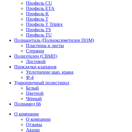
Профиль CU
Профиль ETA
Профиль K
Профиль T
Профиль T Triplex
Профиль TS
Профиль TU
Полиацеталь (Полиоксиметилен ПОМ)
Пластины и листы
Стержни
Полиэтилен (СВМП)
Листовой
Прокладки клапанов
Уплотнение шар. крана
Ф-4
Ударопрочный полистирол
Белый
Цветной
Чёрный
Полиамид 66
О компании
О компании
Отзывы
Акции