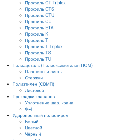
Профиль CT Triplex
Профиль CTS
Профиль CTU
Профиль CU
Профиль ETA
Профиль K
Профиль T
Профиль T Triplex
Профиль TS
Профиль TU
Полиацеталь (Полиоксиметилен ПОМ)
Пластины и листы
Стержни
Полиэтилен (СВМП)
Листовой
Прокладки клапанов
Уплотнение шар. крана
Ф-4
Ударопрочный полистирол
Белый
Цветной
Чёрный