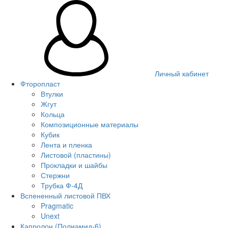
Личный кабинет
Фторопласт
Втулки
Жгут
Кольца
Композиционные материалы
Кубик
Лента и пленка
Листовой (пластины)
Прокладки и шайбы
Стержни
Трубка Ф-4Д
Вспененный листовой ПВХ
Pragmatic
Unext
Капролон (Полиамид-6)