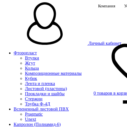
Компания
У
Личный кабинет
Фторопласт
Втулки
Жгут
Кольца
Композиционные материалы
Кубик
Лента и пленка
Листовой (пластины)
0 товаров в корз
Прокладки и шайбы
Стержни
Трубка Ф-4Д
Вспененный листовой ПВХ
Pragmatic
Unext
Капролон (Полиамид-6)