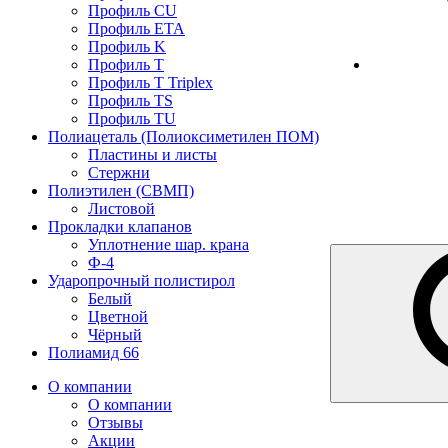
Профиль CU
Профиль ETA
Профиль K
Профиль T
Профиль T Triplex
Профиль TS
Профиль TU
Полиацеталь (Полиоксиметилен ПОМ)
Пластины и листы
Стержни
Полиэтилен (СВМП)
Листовой
Прокладки клапанов
Уплотнение шар. крана
Ф-4
Ударопрочный полистирол
Белый
Цветной
Чёрный
Полиамид 66
О компании
О компании
Отзывы
Акции