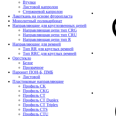
Втулки
Листовой капролон
Стержневой капролон
Лакоткань на основе фторопласта
Монолитный поликарбонат
Направляющие для круглозвенных цепей
Направляющая цепи тип CRG
Направляющая цепи тип CRU
Направляющая цепи тип R
Направляющие для ремней
Тип RR для круглых ремней
Тип RRС для круглых ремней
Оргстекло
Белое
Прозрачное
Паронит ПОН-Б, ПМБ
Листовой
Пластиковые направляющие
Профиль CK
Профиль CKG
Профиль CT
Профиль CT Duplex
Профиль CT Triplex
Профиль CTS
Профиль CTU