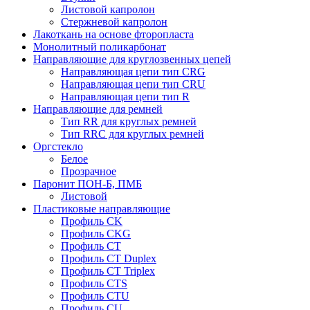
Листовой капролон
Стержневой капролон
Лакоткань на основе фторопласта
Монолитный поликарбонат
Направляющие для круглозвенных цепей
Направляющая цепи тип CRG
Направляющая цепи тип CRU
Направляющая цепи тип R
Направляющие для ремней
Тип RR для круглых ремней
Тип RRС для круглых ремней
Оргстекло
Белое
Прозрачное
Паронит ПОН-Б, ПМБ
Листовой
Пластиковые направляющие
Профиль CK
Профиль CKG
Профиль CT
Профиль CT Duplex
Профиль CT Triplex
Профиль CTS
Профиль CTU
Профиль CU