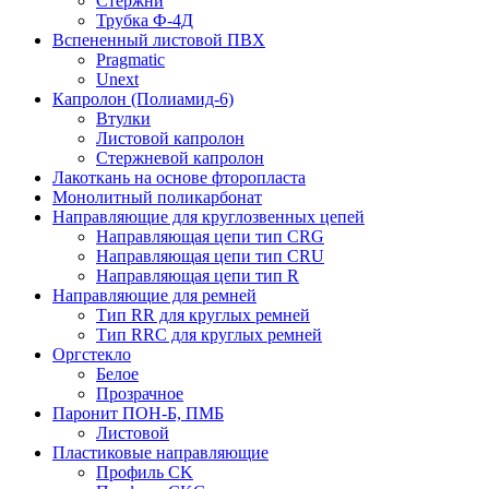
Стержни
Трубка Ф-4Д
Вспененный листовой ПВХ
Pragmatic
Unext
Капролон (Полиамид-6)
Втулки
Листовой капролон
Стержневой капролон
Лакоткань на основе фторопласта
Монолитный поликарбонат
Направляющие для круглозвенных цепей
Направляющая цепи тип CRG
Направляющая цепи тип CRU
Направляющая цепи тип R
Направляющие для ремней
Тип RR для круглых ремней
Тип RRС для круглых ремней
Оргстекло
Белое
Прозрачное
Паронит ПОН-Б, ПМБ
Листовой
Пластиковые направляющие
Профиль CK