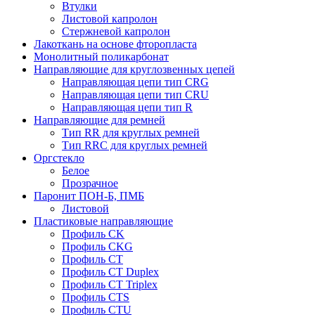
Втулки
Листовой капролон
Стержневой капролон
Лакоткань на основе фторопласта
Монолитный поликарбонат
Направляющие для круглозвенных цепей
Направляющая цепи тип CRG
Направляющая цепи тип CRU
Направляющая цепи тип R
Направляющие для ремней
Тип RR для круглых ремней
Тип RRС для круглых ремней
Оргстекло
Белое
Прозрачное
Паронит ПОН-Б, ПМБ
Листовой
Пластиковые направляющие
Профиль CK
Профиль CKG
Профиль CT
Профиль CT Duplex
Профиль CT Triplex
Профиль CTS
Профиль CTU