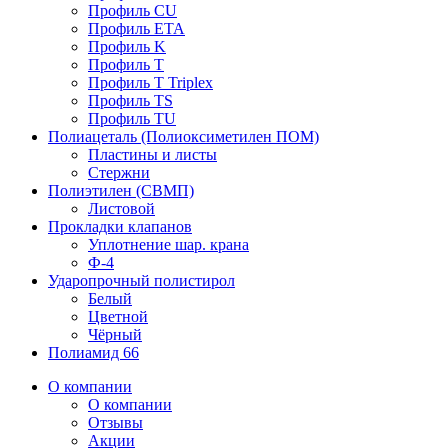
Профиль CU
Профиль ETA
Профиль K
Профиль T
Профиль T Triplex
Профиль TS
Профиль TU
Полиацеталь (Полиоксиметилен ПОМ)
Пластины и листы
Стержни
Полиэтилен (СВМП)
Листовой
Прокладки клапанов
Уплотнение шар. крана
Ф-4
Ударопрочный полистирол
Белый
Цветной
Чёрный
Полиамид 66
О компании
О компании
Отзывы
Акции