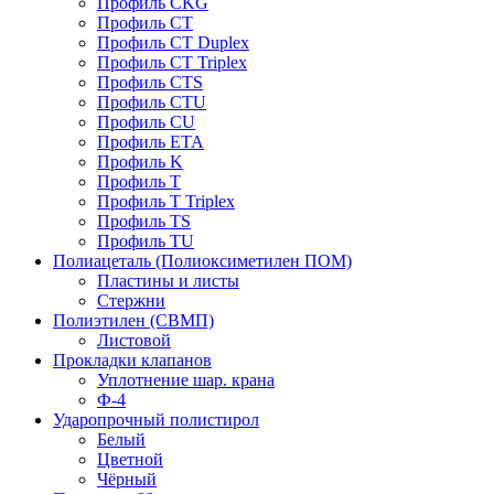
Профиль CKG
Профиль CT
Профиль CT Duplex
Профиль CT Triplex
Профиль CTS
Профиль CTU
Профиль CU
Профиль ETA
Профиль K
Профиль T
Профиль T Triplex
Профиль TS
Профиль TU
Полиацеталь (Полиоксиметилен ПОМ)
Пластины и листы
Стержни
Полиэтилен (СВМП)
Листовой
Прокладки клапанов
Уплотнение шар. крана
Ф-4
Ударопрочный полистирол
Белый
Цветной
Чёрный