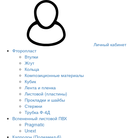
Личный кабинет
Фторопласт
Втулки
Жгут
Кольца
Композиционные материалы
Кубик
Лента и пленка
Листовой (пластины)
Прокладки и шайбы
Стержни
Трубка Ф-4Д
Вспененный листовой ПВХ
Pragmatic
Unext
Капролон (Полиамид-6)