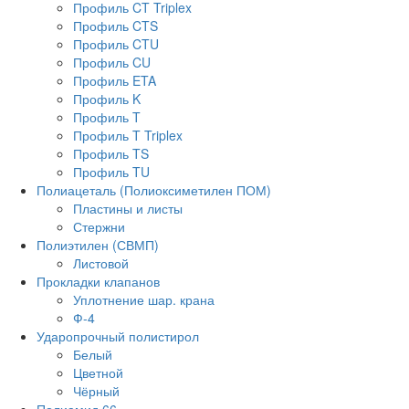
Профиль CT Triplex
Профиль CTS
Профиль CTU
Профиль CU
Профиль ETA
Профиль K
Профиль T
Профиль T Triplex
Профиль TS
Профиль TU
Полиацеталь (Полиоксиметилен ПОМ)
Пластины и листы
Стержни
Полиэтилен (СВМП)
Листовой
Прокладки клапанов
Уплотнение шар. крана
Ф-4
Ударопрочный полистирол
Белый
Цветной
Чёрный