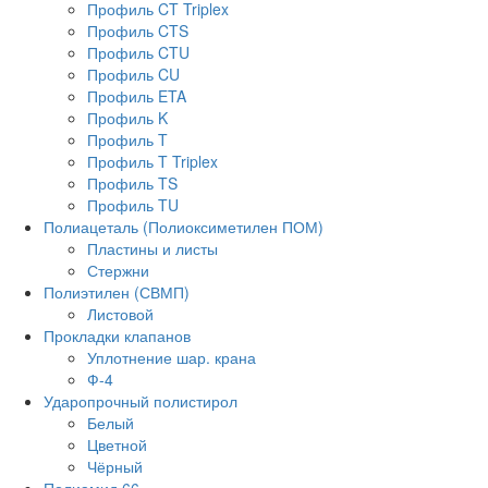
Профиль CT Triplex
Профиль CTS
Профиль CTU
Профиль CU
Профиль ETA
Профиль K
Профиль T
Профиль T Triplex
Профиль TS
Профиль TU
Полиацеталь (Полиоксиметилен ПОМ)
Пластины и листы
Стержни
Полиэтилен (СВМП)
Листовой
Прокладки клапанов
Уплотнение шар. крана
Ф-4
Ударопрочный полистирол
Белый
Цветной
Чёрный