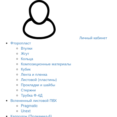
Личный кабинет
Фторопласт
Втулки
Жгут
Кольца
Композиционные материалы
Кубик
Лента и пленка
Листовой (пластины)
Прокладки и шайбы
Стержни
Трубка Ф-4Д
Вспененный листовой ПВХ
Pragmatic
Unext
Капролон (Полиамид-6)