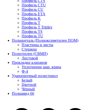
Профиль CTS
Профиль CTU
Профиль CU
Профиль ETA
Профиль K
Профиль T
Профиль T Triplex
Профиль TS
Профиль TU
Полиацеталь (Полиоксиметилен ПОМ)
Пластины и листы
Стержни
Полиэтилен (СВМП)
Листовой
Прокладки клапанов
Уплотнение шар. крана
Ф-4
Ударопрочный полистирол
Белый
Цветной
Чёрный
Полиамид 66