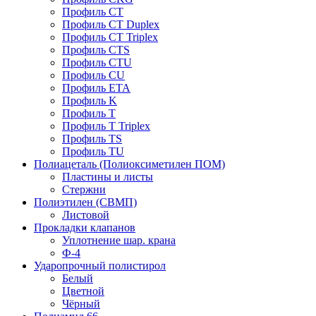
Профиль CT
Профиль CT Duplex
Профиль CT Triplex
Профиль CTS
Профиль CTU
Профиль CU
Профиль ETA
Профиль K
Профиль T
Профиль T Triplex
Профиль TS
Профиль TU
Полиацеталь (Полиоксиметилен ПОМ)
Пластины и листы
Стержни
Полиэтилен (СВМП)
Листовой
Прокладки клапанов
Уплотнение шар. крана
Ф-4
Ударопрочный полистирол
Белый
Цветной
Чёрный