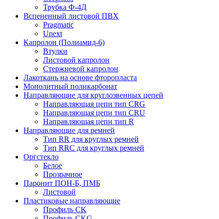
Трубка Ф-4Д
Вспененный листовой ПВХ
Pragmatic
Unext
Капролон (Полиамид-6)
Втулки
Листовой капролон
Стержневой капролон
Лакоткань на основе фторопласта
Монолитный поликарбонат
Направляющие для круглозвенных цепей
Направляющая цепи тип CRG
Направляющая цепи тип CRU
Направляющая цепи тип R
Направляющие для ремней
Тип RR для круглых ремней
Тип RRС для круглых ремней
Оргстекло
Белое
Прозрачное
Паронит ПОН-Б, ПМБ
Листовой
Пластиковые направляющие
Профиль CK
Профиль CKG