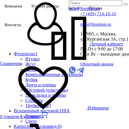
Компания
Условия работы
Акции
info@ftorplast.ru
Отзывы
+7 (499) 714-19-19
info@ftorplast.ru
Контакты
107065, г. Москва,
ул. Курганская 3А, стр.1
Личный кабинет
Пн-Пт с 9:00 до 17:00
Фторопласт
Сб и Вс – выходные дни
Втулки
Сравнение
Жгут
Обратный звонок
Кольца
Композиционные материалы
Кубик
Лента и пленка
Листовой (пластины)
Прокладки и шайбы
Стержни
Трубка Ф-4Д
Избранное
Вспененный листовой ПВХ
Pragmatic
0 товаров в корзине
Unext
Капролон (Полиамид-6)