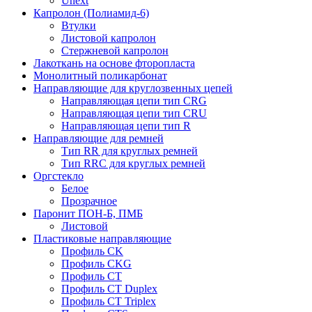
Unext
Капролон (Полиамид-6)
Втулки
Листовой капролон
Стержневой капролон
Лакоткань на основе фторопласта
Монолитный поликарбонат
Направляющие для круглозвенных цепей
Направляющая цепи тип CRG
Направляющая цепи тип CRU
Направляющая цепи тип R
Направляющие для ремней
Тип RR для круглых ремней
Тип RRС для круглых ремней
Оргстекло
Белое
Прозрачное
Паронит ПОН-Б, ПМБ
Листовой
Пластиковые направляющие
Профиль CK
Профиль CKG
Профиль CT
Профиль CT Duplex
Профиль CT Triplex