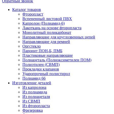
Обратный звонок
Каталог товаров
Фторопласт
Вспененный листовой ПВХ
Капролон (Полиамид-6)
Лакоткань на основе фторопласта
Монолитный поликарбонат
Направляющие для круглозвенных цепей
Направляющие для ремней
Оргстекло
Паронит ПОН-Б, ПМБ
Пластиковые направляющие
Полиацеталь (Полиоксиметилен ПОМ)
Полиэтилен (СВМП)
Прокладки клапанов
Ударопрочный полистирол
Полиамид 66
Изготовление деталей
Из капролона
Из полиамида
Из полиацеталя
Из СВМП
Из фторопласта
Фрезеровка