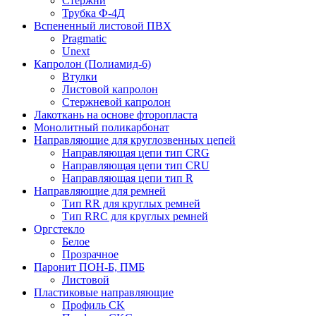
Стержни
Трубка Ф-4Д
Вспененный листовой ПВХ
Pragmatic
Unext
Капролон (Полиамид-6)
Втулки
Листовой капролон
Стержневой капролон
Лакоткань на основе фторопласта
Монолитный поликарбонат
Направляющие для круглозвенных цепей
Направляющая цепи тип CRG
Направляющая цепи тип CRU
Направляющая цепи тип R
Направляющие для ремней
Тип RR для круглых ремней
Тип RRС для круглых ремней
Оргстекло
Белое
Прозрачное
Паронит ПОН-Б, ПМБ
Листовой
Пластиковые направляющие
Профиль CK