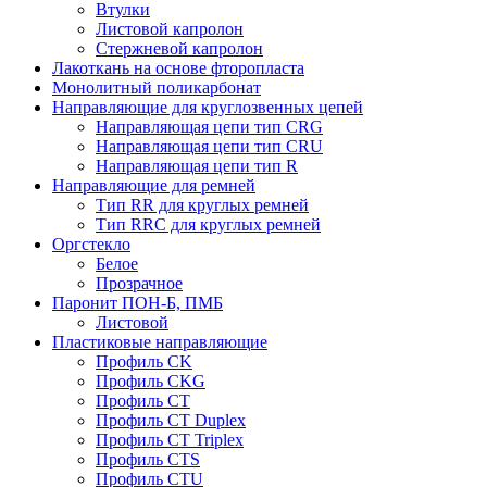
Втулки
Листовой капролон
Стержневой капролон
Лакоткань на основе фторопласта
Монолитный поликарбонат
Направляющие для круглозвенных цепей
Направляющая цепи тип CRG
Направляющая цепи тип CRU
Направляющая цепи тип R
Направляющие для ремней
Тип RR для круглых ремней
Тип RRС для круглых ремней
Оргстекло
Белое
Прозрачное
Паронит ПОН-Б, ПМБ
Листовой
Пластиковые направляющие
Профиль CK
Профиль CKG
Профиль CT
Профиль CT Duplex
Профиль CT Triplex
Профиль CTS
Профиль CTU