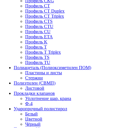
Профиль CKG
Профиль CT
Профиль CT Duplex
Профиль CT Triplex
Профиль CTS
Профиль CTU
Профиль CU
Профиль ETA
Профиль K
Профиль T
Профиль T Triplex
Профиль TS
Профиль TU
Полиацеталь (Полиоксиметилен ПОМ)
Пластины и листы
Стержни
Полиэтилен (СВМП)
Листовой
Прокладки клапанов
Уплотнение шар. крана
Ф-4
Ударопрочный полистирол
Белый
Цветной
Чёрный