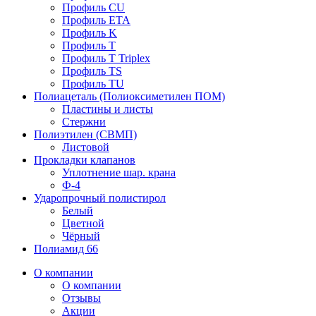
Профиль CU
Профиль ETA
Профиль K
Профиль T
Профиль T Triplex
Профиль TS
Профиль TU
Полиацеталь (Полиоксиметилен ПОМ)
Пластины и листы
Стержни
Полиэтилен (СВМП)
Листовой
Прокладки клапанов
Уплотнение шар. крана
Ф-4
Ударопрочный полистирол
Белый
Цветной
Чёрный
Полиамид 66
О компании
О компании
Отзывы
Акции