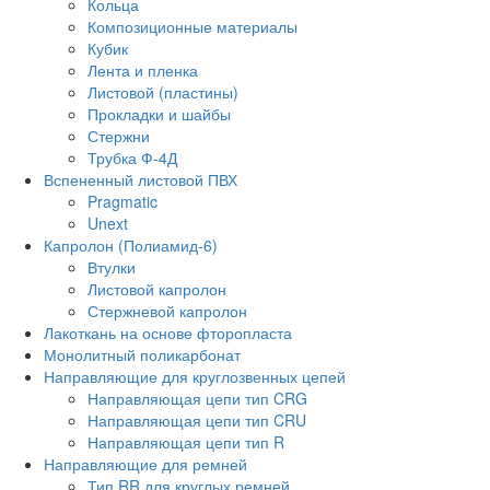
Кольца
Композиционные материалы
Кубик
Лента и пленка
Листовой (пластины)
Прокладки и шайбы
Стержни
Трубка Ф-4Д
Вспененный листовой ПВХ
Pragmatic
Unext
Капролон (Полиамид-6)
Втулки
Листовой капролон
Стержневой капролон
Лакоткань на основе фторопласта
Монолитный поликарбонат
Направляющие для круглозвенных цепей
Направляющая цепи тип CRG
Направляющая цепи тип CRU
Направляющая цепи тип R
Направляющие для ремней
Тип RR для круглых ремней