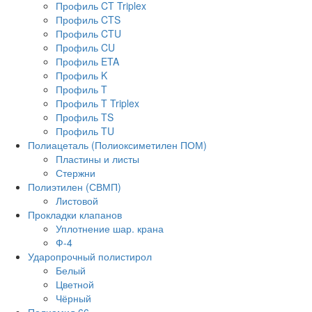
Профиль CT Triplex
Профиль CTS
Профиль CTU
Профиль CU
Профиль ETA
Профиль K
Профиль T
Профиль T Triplex
Профиль TS
Профиль TU
Полиацеталь (Полиоксиметилен ПОМ)
Пластины и листы
Стержни
Полиэтилен (СВМП)
Листовой
Прокладки клапанов
Уплотнение шар. крана
Ф-4
Ударопрочный полистирол
Белый
Цветной
Чёрный