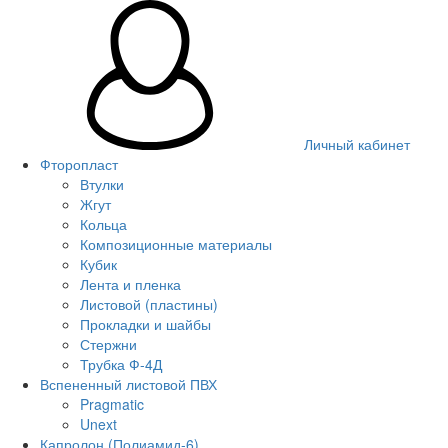
Личный кабинет
Фторопласт
Втулки
Жгут
Кольца
Композиционные материалы
Кубик
Лента и пленка
Листовой (пластины)
Прокладки и шайбы
Стержни
Трубка Ф-4Д
Вспененный листовой ПВХ
Pragmatic
Unext
Капролон (Полиамид-6)