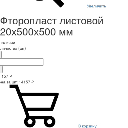
Увеличить
Фторопласт листовой
20х500х500 мм
 наличии
личество (шт)
+
4 157
Р
на за шт: 14157 ₽
В корзину