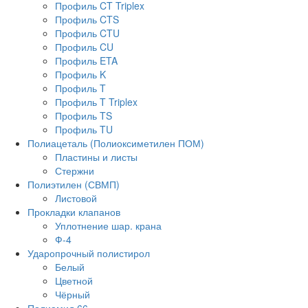
Профиль CT Triplex
Профиль CTS
Профиль CTU
Профиль CU
Профиль ETA
Профиль K
Профиль T
Профиль T Triplex
Профиль TS
Профиль TU
Полиацеталь (Полиоксиметилен ПОМ)
Пластины и листы
Стержни
Полиэтилен (СВМП)
Листовой
Прокладки клапанов
Уплотнение шар. крана
Ф-4
Ударопрочный полистирол
Белый
Цветной
Чёрный