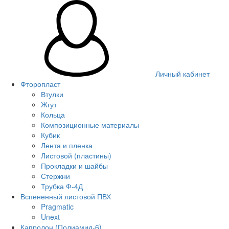
Личный кабинет
Фторопласт
Втулки
Жгут
Кольца
Композиционные материалы
Кубик
Лента и пленка
Листовой (пластины)
Прокладки и шайбы
Стержни
Трубка Ф-4Д
Вспененный листовой ПВХ
Pragmatic
Unext
Капролон (Полиамид-6)