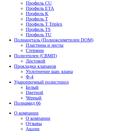
Профиль CU
Профиль ETA
Профиль K
Профиль T
Профиль T Triplex
Профиль TS
Профиль TU
Полиацеталь (Полиоксиметилен ПОМ)
Пластины и листы
Стержни
Полиэтилен (СВМП)
Листовой
Прокладки клапанов
Уплотнение шар. крана
Ф-4
Ударопрочный полистирол
Белый
Цветной
Чёрный
Полиамид 66
О компании
О компании
Отзывы
Акции