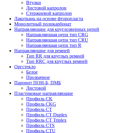
Втулки
Листовой капролон
Стержневой капролон
Лакоткань на основе фторопласта
Монолитный поликарбонат
Направляющие для круглозвенных цепей
Направляющая цепи тип CRG
Направляющая цепи тип CRU
Направляющая цепи тип R
Направляющие для ремней
Тип RR для круглых ремней
Тип RRС для круглых ремней
Оргстекло
Белое
Прозрачное
Паронит ПОН-Б, ПМБ
Листовой
Пластиковые направляющие
Профиль CK
Профиль CKG
Профиль CT
Профиль CT Duplex
Профиль CT Triplex
Профиль CTS
Профиль CTU