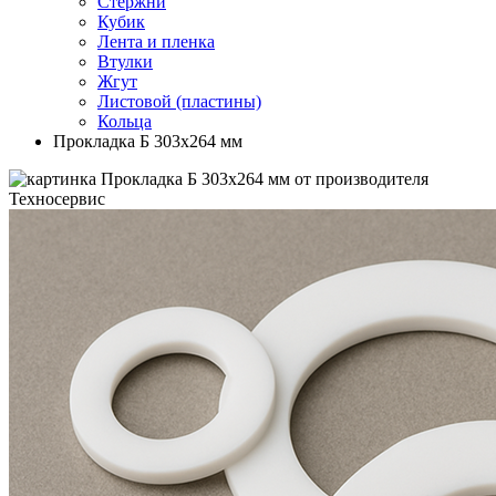
Стержни
Кубик
Лента и пленка
Втулки
Жгут
Листовой (пластины)
Кольца
Прокладка Б 303х264 мм