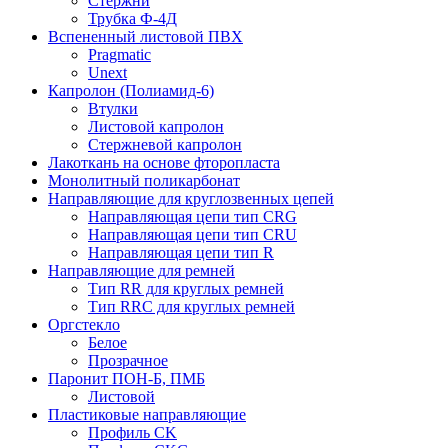
Стержни
Трубка Ф-4Д
Вспененный листовой ПВХ
Pragmatic
Unext
Капролон (Полиамид-6)
Втулки
Листовой капролон
Стержневой капролон
Лакоткань на основе фторопласта
Монолитный поликарбонат
Направляющие для круглозвенных цепей
Направляющая цепи тип CRG
Направляющая цепи тип CRU
Направляющая цепи тип R
Направляющие для ремней
Тип RR для круглых ремней
Тип RRС для круглых ремней
Оргстекло
Белое
Прозрачное
Паронит ПОН-Б, ПМБ
Листовой
Пластиковые направляющие
Профиль CK