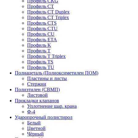
Профиль CKG
Профиль CT
Профиль CT Duplex
Профиль CT Triplex
Профиль CTS
Профиль CTU
Профиль CU
Профиль ETA
Профиль K
Профиль T
Профиль T Triplex
Профиль TS
Профиль TU
Полиацеталь (Полиоксиметилен ПОМ)
Пластины и листы
Стержни
Полиэтилен (СВМП)
Листовой
Прокладки клапанов
Уплотнение шар. крана
Ф-4
Ударопрочный полистирол
Белый
Цветной
Чёрный