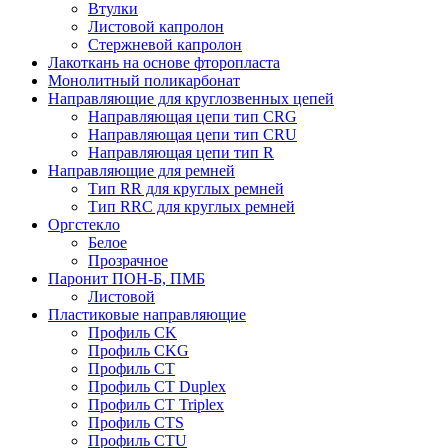
Втулки
Листовой капролон
Стержневой капролон
Лакоткань на основе фторопласта
Монолитный поликарбонат
Направляющие для круглозвенных цепей
Направляющая цепи тип CRG
Направляющая цепи тип CRU
Направляющая цепи тип R
Направляющие для ремней
Тип RR для круглых ремней
Тип RRС для круглых ремней
Оргстекло
Белое
Прозрачное
Паронит ПОН-Б, ПМБ
Листовой
Пластиковые направляющие
Профиль CK
Профиль CKG
Профиль CT
Профиль CT Duplex
Профиль CT Triplex
Профиль CTS
Профиль CTU