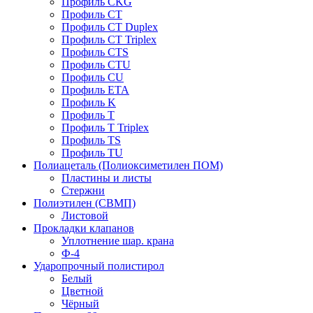
Профиль CKG
Профиль CT
Профиль CT Duplex
Профиль CT Triplex
Профиль CTS
Профиль CTU
Профиль CU
Профиль ETA
Профиль K
Профиль T
Профиль T Triplex
Профиль TS
Профиль TU
Полиацеталь (Полиоксиметилен ПОМ)
Пластины и листы
Стержни
Полиэтилен (СВМП)
Листовой
Прокладки клапанов
Уплотнение шар. крана
Ф-4
Ударопрочный полистирол
Белый
Цветной
Чёрный