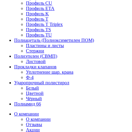
Профиль CU
Профиль ETA
Профиль K
Профиль T
Профиль T Triplex
Профиль TS
Профиль TU
Полиацеталь (Полиоксиметилен ПОМ)
Пластины и листы
Стержни
Полиэтилен (СВМП)
Листовой
Прокладки клапанов
Уплотнение шар. крана
Ф-4
Ударопрочный полистирол
Белый
Цветной
Чёрный
Полиамид 66
О компании
О компании
Отзывы
Акции