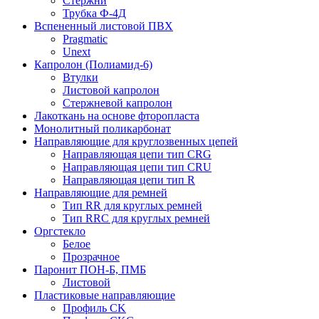
Стержни
Трубка Ф-4Д
Вспененный листовой ПВХ
Pragmatic
Unext
Капролон (Полиамид-6)
Втулки
Листовой капролон
Стержневой капролон
Лакоткань на основе фторопласта
Монолитный поликарбонат
Направляющие для круглозвенных цепей
Направляющая цепи тип CRG
Направляющая цепи тип CRU
Направляющая цепи тип R
Направляющие для ремней
Тип RR для круглых ремней
Тип RRС для круглых ремней
Оргстекло
Белое
Прозрачное
Паронит ПОН-Б, ПМБ
Листовой
Пластиковые направляющие
Профиль CK