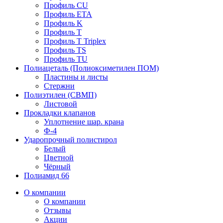
Профиль CU
Профиль ETA
Профиль K
Профиль T
Профиль T Triplex
Профиль TS
Профиль TU
Полиацеталь (Полиоксиметилен ПОМ)
Пластины и листы
Стержни
Полиэтилен (СВМП)
Листовой
Прокладки клапанов
Уплотнение шар. крана
Ф-4
Ударопрочный полистирол
Белый
Цветной
Чёрный
Полиамид 66
О компании
О компании
Отзывы
Акции