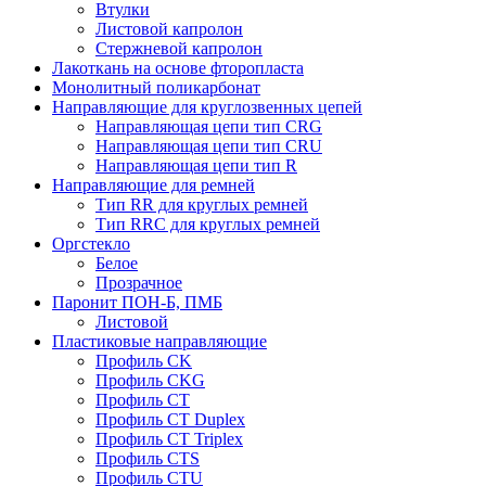
Втулки
Листовой капролон
Стержневой капролон
Лакоткань на основе фторопласта
Монолитный поликарбонат
Направляющие для круглозвенных цепей
Направляющая цепи тип CRG
Направляющая цепи тип CRU
Направляющая цепи тип R
Направляющие для ремней
Тип RR для круглых ремней
Тип RRС для круглых ремней
Оргстекло
Белое
Прозрачное
Паронит ПОН-Б, ПМБ
Листовой
Пластиковые направляющие
Профиль CK
Профиль CKG
Профиль CT
Профиль CT Duplex
Профиль CT Triplex
Профиль CTS
Профиль CTU