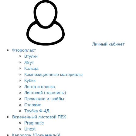
Личный кабинет
Фторопласт
Втулки
Жгут
Кольца
Композиционные материалы
Кубик
Лента и пленка
Листовой (пластины)
Прокладки и шайбы
Стержни
Трубка Ф-4Д
Вспененный листовой ПВХ
Pragmatic
Unext
Капролон (Полиамид-6)