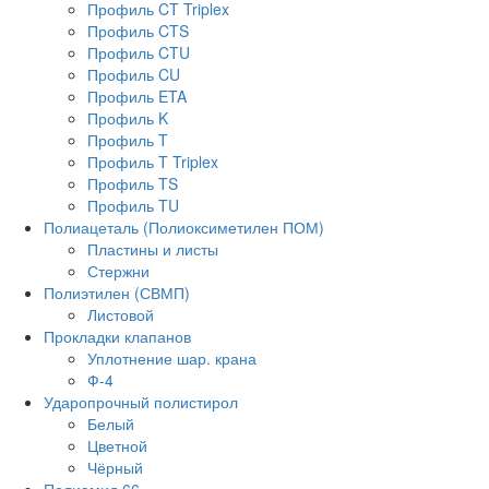
Профиль CT Triplex
Профиль CTS
Профиль CTU
Профиль CU
Профиль ETA
Профиль K
Профиль T
Профиль T Triplex
Профиль TS
Профиль TU
Полиацеталь (Полиоксиметилен ПОМ)
Пластины и листы
Стержни
Полиэтилен (СВМП)
Листовой
Прокладки клапанов
Уплотнение шар. крана
Ф-4
Ударопрочный полистирол
Белый
Цветной
Чёрный