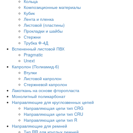
Кольца
Композиционные материалы
Кубик
Лента и пленка
Листовой (пластины)
Прокладки и шайбы
Стержни
Трубка Ф-4Д
Вспененный листовой ПВХ
Pragmatic
Unext
Капролон (Полиамид-6)
Втулки
Листовой капролон
Стержневой капролон
Лакоткань на основе фторопласта
Монолитный поликарбонат
Направляющие для круглозвенных цепей
Направляющая цепи тип CRG
Направляющая цепи тип CRU
Направляющая цепи тип R
Направляющие для ремней
Тип RR для круглых ремней