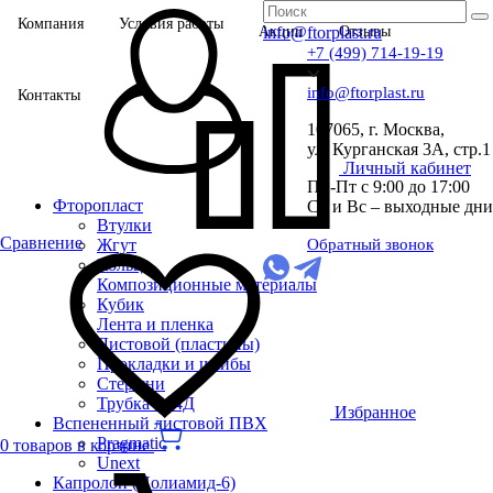
Компания
Условия работы
Акции
info@ftorplast.ru
Отзывы
+7 (499) 714-19-19
info@ftorplast.ru
Контакты
107065, г. Москва,
ул. Курганская 3А, стр.1
Личный кабинет
Пн-Пт с 9:00 до 17:00
Фторопласт
Сб и Вс – выходные дни
Втулки
Сравнение
Жгут
Обратный звонок
Кольца
Композиционные материалы
Кубик
Лента и пленка
Листовой (пластины)
Прокладки и шайбы
Стержни
Трубка Ф-4Д
Избранное
Вспененный листовой ПВХ
Pragmatic
0 товаров в корзине
Unext
Капролон (Полиамид-6)