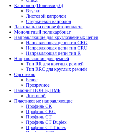
Unext
Капролон (Полиамид-6)
Втулки
Листовой капролон
Стержневой капролон
Лакоткань на основе фторопласта
Монолитный поликарбонат
Направляющие для круглозвенных цепей
Направляющая цепи тип CRG
Направляющая цепи тип CRU
Направляющая цепи тип R
Направляющие для ремней
Тип RR для круглых ремней
Тип RRС для круглых ремней
Оргстекло
Белое
Прозрачное
Паронит ПОН-Б, ПМБ
Листовой
Пластиковые направляющие
Профиль CK
Профиль CKG
Профиль CT
Профиль CT Duplex
Профиль CT Triplex