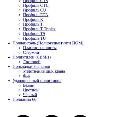
Профиль CTS
Профиль CTU
Профиль CU
Профиль ETA
Профиль K
Профиль T
Профиль T Triplex
Профиль TS
Профиль TU
Полиацеталь (Полиоксиметилен ПОМ)
Пластины и листы
Стержни
Полиэтилен (СВМП)
Листовой
Прокладки клапанов
Уплотнение шар. крана
Ф-4
Ударопрочный полистирол
Белый
Цветной
Чёрный
Полиамид 66