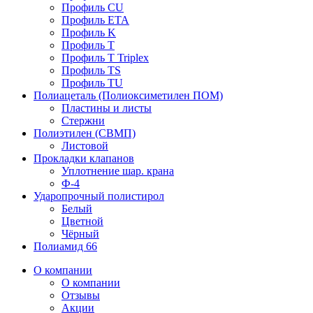
Профиль CU
Профиль ETA
Профиль K
Профиль T
Профиль T Triplex
Профиль TS
Профиль TU
Полиацеталь (Полиоксиметилен ПОМ)
Пластины и листы
Стержни
Полиэтилен (СВМП)
Листовой
Прокладки клапанов
Уплотнение шар. крана
Ф-4
Ударопрочный полистирол
Белый
Цветной
Чёрный
Полиамид 66
О компании
О компании
Отзывы
Акции