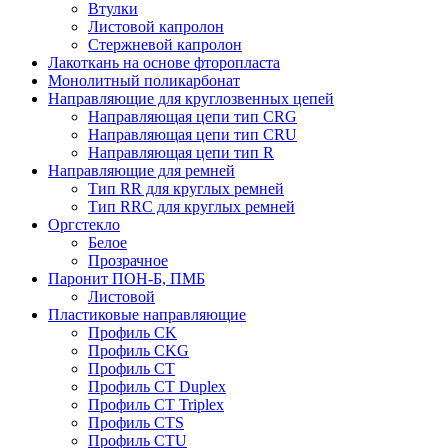
Втулки
Листовой капролон
Стержневой капролон
Лакоткань на основе фторопласта
Монолитный поликарбонат
Направляющие для круглозвенных цепей
Направляющая цепи тип CRG
Направляющая цепи тип CRU
Направляющая цепи тип R
Направляющие для ремней
Тип RR для круглых ремней
Тип RRС для круглых ремней
Оргстекло
Белое
Прозрачное
Паронит ПОН-Б, ПМБ
Листовой
Пластиковые направляющие
Профиль CK
Профиль CKG
Профиль CT
Профиль CT Duplex
Профиль CT Triplex
Профиль CTS
Профиль CTU