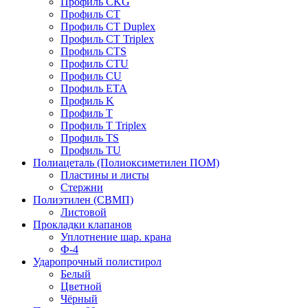
Профиль CKG
Профиль CT
Профиль CT Duplex
Профиль CT Triplex
Профиль CTS
Профиль CTU
Профиль CU
Профиль ETA
Профиль K
Профиль T
Профиль T Triplex
Профиль TS
Профиль TU
Полиацеталь (Полиоксиметилен ПОМ)
Пластины и листы
Стержни
Полиэтилен (СВМП)
Листовой
Прокладки клапанов
Уплотнение шар. крана
Ф-4
Ударопрочный полистирол
Белый
Цветной
Чёрный