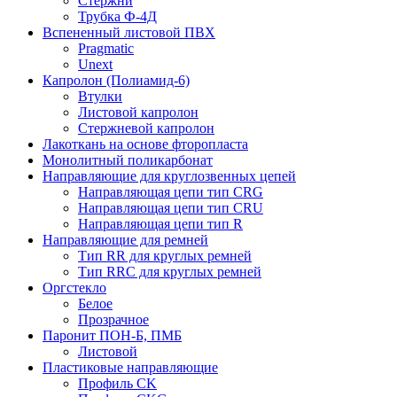
Стержни
Трубка Ф-4Д
Вспененный листовой ПВХ
Pragmatic
Unext
Капролон (Полиамид-6)
Втулки
Листовой капролон
Стержневой капролон
Лакоткань на основе фторопласта
Монолитный поликарбонат
Направляющие для круглозвенных цепей
Направляющая цепи тип CRG
Направляющая цепи тип CRU
Направляющая цепи тип R
Направляющие для ремней
Тип RR для круглых ремней
Тип RRС для круглых ремней
Оргстекло
Белое
Прозрачное
Паронит ПОН-Б, ПМБ
Листовой
Пластиковые направляющие
Профиль CK