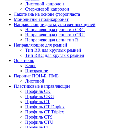
Листовой капролон
Стержневой капролон
Лакоткань на основе фторопласта
Монолитный поликарбонат
Направляющие для круглозвенных цепей
Направляющая цепи тип CRG
Направляющая цепи тип CRU
Направляющая цепи тип R
Направляющие для ремней
Тип RR для круглых ремней
Тип RRС для круглых ремней
Оргстекло
Белое
Прозрачное
Паронит ПОН-Б, ПМБ
Листовой
Пластиковые направляющие
Профиль CK
Профиль CKG
Профиль CT
Профиль CT Duplex
Профиль CT Triplex
Профиль CTS
Профиль CTU
Профиль CU