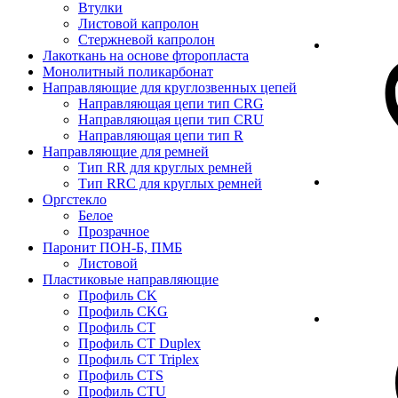
Втулки
Листовой капролон
Стержневой капролон
Лакоткань на основе фторопласта
Монолитный поликарбонат
Направляющие для круглозвенных цепей
Направляющая цепи тип CRG
Направляющая цепи тип CRU
Направляющая цепи тип R
Направляющие для ремней
Тип RR для круглых ремней
Тип RRС для круглых ремней
Оргстекло
Белое
Прозрачное
Паронит ПОН-Б, ПМБ
Листовой
Пластиковые направляющие
Профиль CK
Профиль CKG
Профиль CT
Профиль CT Duplex
Профиль CT Triplex
Профиль CTS
Профиль CTU