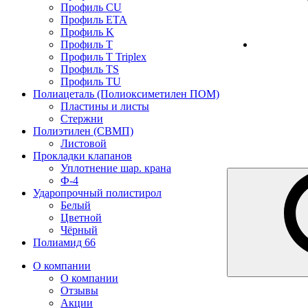
Профиль CU
Профиль ETA
Профиль K
Профиль T
Профиль T Triplex
Профиль TS
Профиль TU
Полиацеталь (Полиоксиметилен ПОМ)
Пластины и листы
Стержни
Полиэтилен (СВМП)
Листовой
Прокладки клапанов
Уплотнение шар. крана
Ф-4
Ударопрочный полистирол
Белый
Цветной
Чёрный
Полиамид 66
О компании
О компании
Отзывы
Акции