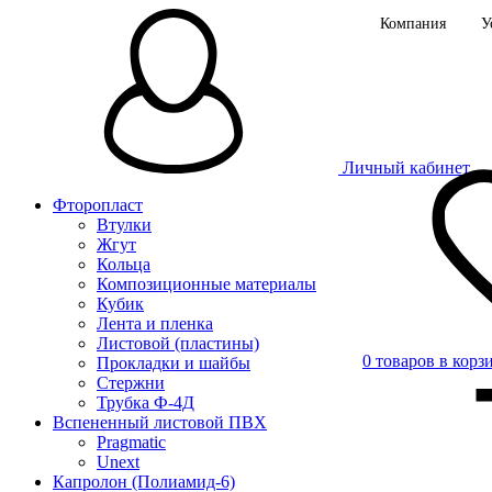
Компания
У
Личный кабинет
Фторопласт
Втулки
Жгут
Кольца
Композиционные материалы
Кубик
Лента и пленка
Листовой (пластины)
0 товаров в корз
Прокладки и шайбы
Стержни
Трубка Ф-4Д
Вспененный листовой ПВХ
Pragmatic
Unext
Капролон (Полиамид-6)