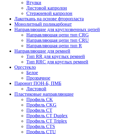
Втулки
Листовой капролон
Стержневой капролон
Лакоткань на основе фторопласта
Монолитный поликарбонат
Направляющие для круглозвенных цепей
Направляющая цепи тип CRG
Направляющая цепи тип CRU
Направляющая цепи тип R
Направляющие для ремней
Тип RR для круглых ремней
Тип RRС для круглых ремней
Оргстекло
Белое
Прозрачное
Паронит ПОН-Б, ПМБ
Листовой
Пластиковые направляющие
Профиль CK
Профиль CKG
Профиль CT
Профиль CT Duplex
Профиль CT Triplex
Профиль CTS
Профиль CTU