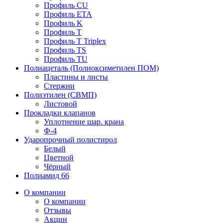
Профиль CU
Профиль ETA
Профиль K
Профиль T
Профиль T Triplex
Профиль TS
Профиль TU
Полиацеталь (Полиоксиметилен ПОМ)
Пластины и листы
Стержни
Полиэтилен (СВМП)
Листовой
Прокладки клапанов
Уплотнение шар. крана
Ф-4
Ударопрочный полистирол
Белый
Цветной
Чёрный
Полиамид 66
О компании
О компании
Отзывы
Акции