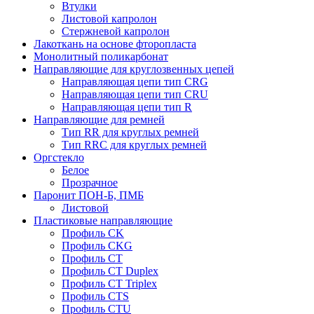
Втулки
Листовой капролон
Стержневой капролон
Лакоткань на основе фторопласта
Монолитный поликарбонат
Направляющие для круглозвенных цепей
Направляющая цепи тип CRG
Направляющая цепи тип CRU
Направляющая цепи тип R
Направляющие для ремней
Тип RR для круглых ремней
Тип RRС для круглых ремней
Оргстекло
Белое
Прозрачное
Паронит ПОН-Б, ПМБ
Листовой
Пластиковые направляющие
Профиль CK
Профиль CKG
Профиль CT
Профиль CT Duplex
Профиль CT Triplex
Профиль CTS
Профиль CTU