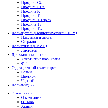
Профиль CU
Профиль ETA
Профиль K
Профиль T
Профиль T Triplex
Профиль TS
Профиль TU
Полиацеталь (Полиоксиметилен ПОМ)
Пластины и листы
Стержни
Полиэтилен (СВМП)
Листовой
Прокладки клапанов
Уплотнение шар. крана
Ф-4
Ударопрочный полистирол
Белый
Цветной
Чёрный
Полиамид 66
О компании
О компании
Отзывы
Акции