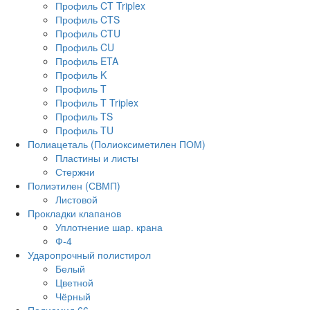
Профиль CT Triplex
Профиль CTS
Профиль CTU
Профиль CU
Профиль ETA
Профиль K
Профиль T
Профиль T Triplex
Профиль TS
Профиль TU
Полиацеталь (Полиоксиметилен ПОМ)
Пластины и листы
Стержни
Полиэтилен (СВМП)
Листовой
Прокладки клапанов
Уплотнение шар. крана
Ф-4
Ударопрочный полистирол
Белый
Цветной
Чёрный