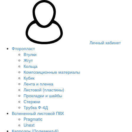
Личный кабинет
Фторопласт
Втулки
Жгут
Кольца
Композиционные материалы
Кубик
Лента и пленка
Листовой (пластины)
Прокладки и шайбы
Стержни
Трубка Ф-4Д
Вспененный листовой ПВХ
Pragmatic
Unext
Капролон (Полиамид-6)