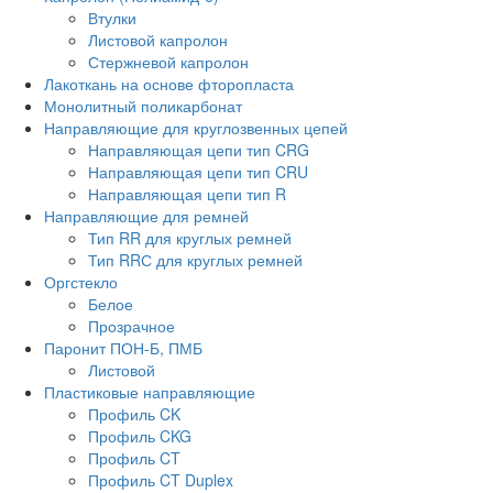
Втулки
Листовой капролон
Стержневой капролон
Лакоткань на основе фторопласта
Монолитный поликарбонат
Направляющие для круглозвенных цепей
Направляющая цепи тип CRG
Направляющая цепи тип CRU
Направляющая цепи тип R
Направляющие для ремней
Тип RR для круглых ремней
Тип RRС для круглых ремней
Оргстекло
Белое
Прозрачное
Паронит ПОН-Б, ПМБ
Листовой
Пластиковые направляющие
Профиль CK
Профиль CKG
Профиль CT
Профиль CT Duplex