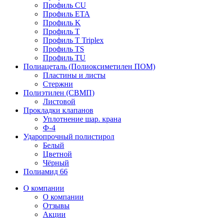
Профиль CU
Профиль ETA
Профиль K
Профиль T
Профиль T Triplex
Профиль TS
Профиль TU
Полиацеталь (Полиоксиметилен ПОМ)
Пластины и листы
Стержни
Полиэтилен (СВМП)
Листовой
Прокладки клапанов
Уплотнение шар. крана
Ф-4
Ударопрочный полистирол
Белый
Цветной
Чёрный
Полиамид 66
О компании
О компании
Отзывы
Акции