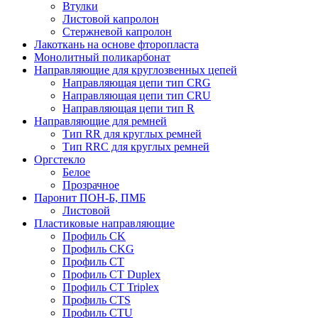
Втулки
Листовой капролон
Стержневой капролон
Лакоткань на основе фторопласта
Монолитный поликарбонат
Направляющие для круглозвенных цепей
Направляющая цепи тип CRG
Направляющая цепи тип CRU
Направляющая цепи тип R
Направляющие для ремней
Тип RR для круглых ремней
Тип RRС для круглых ремней
Оргстекло
Белое
Прозрачное
Паронит ПОН-Б, ПМБ
Листовой
Пластиковые направляющие
Профиль CK
Профиль CKG
Профиль CT
Профиль CT Duplex
Профиль CT Triplex
Профиль CTS
Профиль CTU