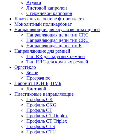
Втулки
Листовой капролон
Стержневой капролон
Лакоткань на основе фторопласта
Монолитный поликарбонат
Направляющие для круглозвенных цепей
Направляющая цепи тип CRG
Направляющая цепи тип CRU
Направляющая цепи тип R
Направляющие для ремней
Тип RR для круглых ремней
Тип RRС для круглых ремней
Оргстекло
Белое
Прозрачное
Паронит ПОН-Б, ПМБ
Листовой
Пластиковые направляющие
Профиль CK
Профиль CKG
Профиль CT
Профиль CT Duplex
Профиль CT Triplex
Профиль CTS
Профиль CTU