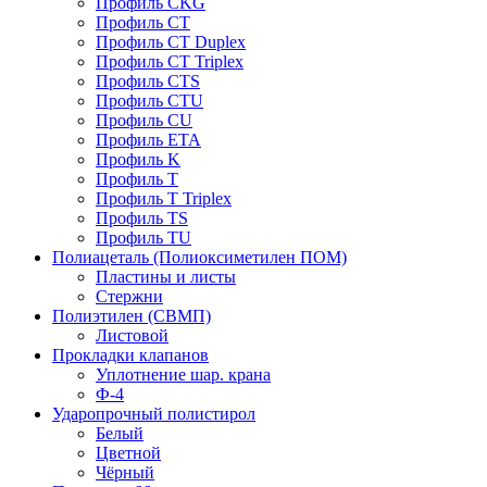
Профиль CKG
Профиль CT
Профиль CT Duplex
Профиль CT Triplex
Профиль CTS
Профиль CTU
Профиль CU
Профиль ETA
Профиль K
Профиль T
Профиль T Triplex
Профиль TS
Профиль TU
Полиацеталь (Полиоксиметилен ПОМ)
Пластины и листы
Стержни
Полиэтилен (СВМП)
Листовой
Прокладки клапанов
Уплотнение шар. крана
Ф-4
Ударопрочный полистирол
Белый
Цветной
Чёрный