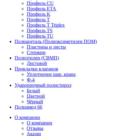
Профиль CU
Профиль ETA
Профиль K
Профиль T
Профиль T Triplex
Профиль TS
Профиль TU
Полиацеталь (Полиоксиметилен ПОМ)
Пластины и листы
Стержни
Полиэтилен (СВМП)
Листовой
Прокладки клапанов
Уплотнение шар. крана
Ф-4
Ударопрочный полистирол
Белый
Цветной
Чёрный
Полиамид 66
О компании
О компании
Отзывы
Акции