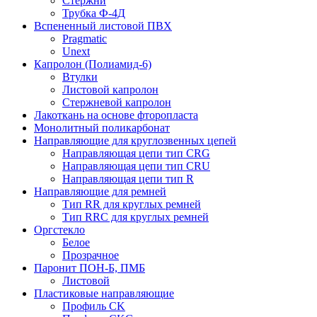
Стержни
Трубка Ф-4Д
Вспененный листовой ПВХ
Pragmatic
Unext
Капролон (Полиамид-6)
Втулки
Листовой капролон
Стержневой капролон
Лакоткань на основе фторопласта
Монолитный поликарбонат
Направляющие для круглозвенных цепей
Направляющая цепи тип CRG
Направляющая цепи тип CRU
Направляющая цепи тип R
Направляющие для ремней
Тип RR для круглых ремней
Тип RRС для круглых ремней
Оргстекло
Белое
Прозрачное
Паронит ПОН-Б, ПМБ
Листовой
Пластиковые направляющие
Профиль CK