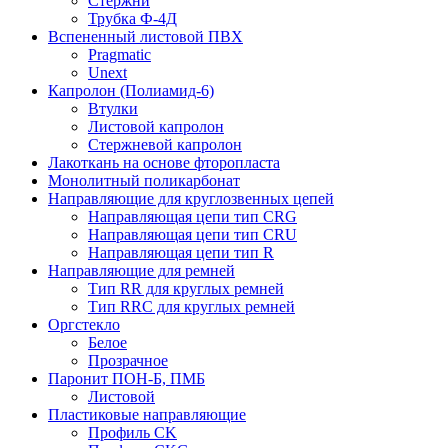
Стержни
Трубка Ф-4Д
Вспененный листовой ПВХ
Pragmatic
Unext
Капролон (Полиамид-6)
Втулки
Листовой капролон
Стержневой капролон
Лакоткань на основе фторопласта
Монолитный поликарбонат
Направляющие для круглозвенных цепей
Направляющая цепи тип CRG
Направляющая цепи тип CRU
Направляющая цепи тип R
Направляющие для ремней
Тип RR для круглых ремней
Тип RRС для круглых ремней
Оргстекло
Белое
Прозрачное
Паронит ПОН-Б, ПМБ
Листовой
Пластиковые направляющие
Профиль CK