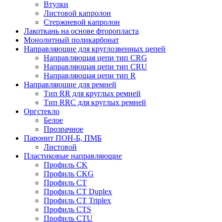
Втулки
Листовой капролон
Стержневой капролон
Лакоткань на основе фторопласта
Монолитный поликарбонат
Направляющие для круглозвенных цепей
Направляющая цепи тип CRG
Направляющая цепи тип CRU
Направляющая цепи тип R
Направляющие для ремней
Тип RR для круглых ремней
Тип RRС для круглых ремней
Оргстекло
Белое
Прозрачное
Паронит ПОН-Б, ПМБ
Листовой
Пластиковые направляющие
Профиль CK
Профиль CKG
Профиль CT
Профиль CT Duplex
Профиль CT Triplex
Профиль CTS
Профиль CTU