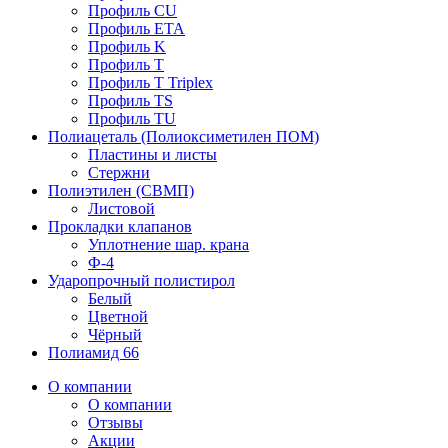
Профиль CU
Профиль ETA
Профиль K
Профиль T
Профиль T Triplex
Профиль TS
Профиль TU
Полиацеталь (Полиоксиметилен ПОМ)
Пластины и листы
Стержни
Полиэтилен (СВМП)
Листовой
Прокладки клапанов
Уплотнение шар. крана
Ф-4
Ударопрочный полистирол
Белый
Цветной
Чёрный
Полиамид 66
О компании
О компании
Отзывы
Акции