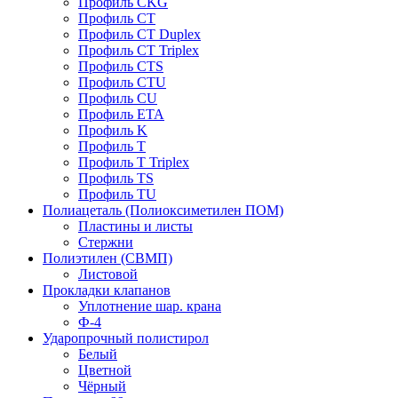
Профиль CKG
Профиль CT
Профиль CT Duplex
Профиль CT Triplex
Профиль CTS
Профиль CTU
Профиль CU
Профиль ETA
Профиль K
Профиль T
Профиль T Triplex
Профиль TS
Профиль TU
Полиацеталь (Полиоксиметилен ПОМ)
Пластины и листы
Стержни
Полиэтилен (СВМП)
Листовой
Прокладки клапанов
Уплотнение шар. крана
Ф-4
Ударопрочный полистирол
Белый
Цветной
Чёрный