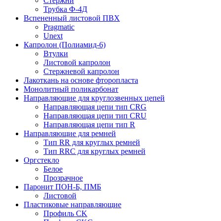
Стержни
Трубка Ф-4Д
Вспененный листовой ПВХ
Pragmatic
Unext
Капролон (Полиамид-6)
Втулки
Листовой капролон
Стержневой капролон
Лакоткань на основе фторопласта
Монолитный поликарбонат
Направляющие для круглозвенных цепей
Направляющая цепи тип CRG
Направляющая цепи тип CRU
Направляющая цепи тип R
Направляющие для ремней
Тип RR для круглых ремней
Тип RRС для круглых ремней
Оргстекло
Белое
Прозрачное
Паронит ПОН-Б, ПМБ
Листовой
Пластиковые направляющие
Профиль CK