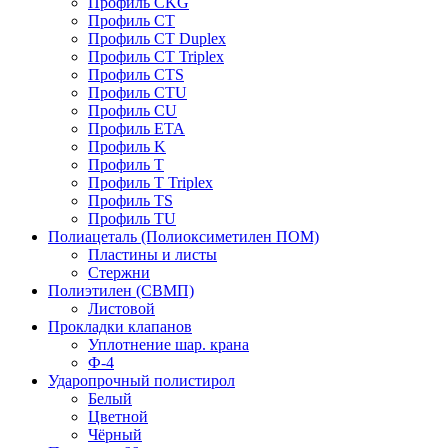
Профиль CKG
Профиль CT
Профиль CT Duplex
Профиль CT Triplex
Профиль CTS
Профиль CTU
Профиль CU
Профиль ETA
Профиль K
Профиль T
Профиль T Triplex
Профиль TS
Профиль TU
Полиацеталь (Полиоксиметилен ПОМ)
Пластины и листы
Стержни
Полиэтилен (СВМП)
Листовой
Прокладки клапанов
Уплотнение шар. крана
Ф-4
Ударопрочный полистирол
Белый
Цветной
Чёрный