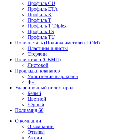
Профиль CU
Профиль ETA
Профиль K
Профиль T
Профиль T Triplex
Профиль TS
Профиль TU
Полиацеталь (Полиоксиметилен ПОМ)
Пластины и листы
Стержни
Полиэтилен (СВМП)
Листовой
Прокладки клапанов
Уплотнение шар. крана
Ф-4
Ударопрочный полистирол
Белый
Цветной
Чёрный
Полиамид 66
О компании
О компании
Отзывы
Акции