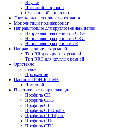
Втулки
Листовой капролон
Стержневой капролон
Лакоткань на основе фторопласта
Монолитный поликарбонат
Направляющие для круглозвенных цепей
Направляющая цепи тип CRG
Направляющая цепи тип CRU
Направляющая цепи тип R
Направляющие для ремней
Тип RR для круглых ремней
Тип RRС для круглых ремней
Оргстекло
Белое
Прозрачное
Паронит ПОН-Б, ПМБ
Листовой
Пластиковые направляющие
Профиль CK
Профиль CKG
Профиль CT
Профиль CT Duplex
Профиль CT Triplex
Профиль CTS
Профиль CTU