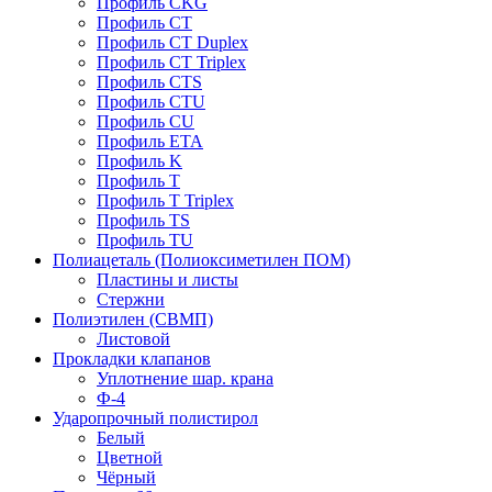
Профиль CKG
Профиль CT
Профиль CT Duplex
Профиль CT Triplex
Профиль CTS
Профиль CTU
Профиль CU
Профиль ETA
Профиль K
Профиль T
Профиль T Triplex
Профиль TS
Профиль TU
Полиацеталь (Полиоксиметилен ПОМ)
Пластины и листы
Стержни
Полиэтилен (СВМП)
Листовой
Прокладки клапанов
Уплотнение шар. крана
Ф-4
Ударопрочный полистирол
Белый
Цветной
Чёрный