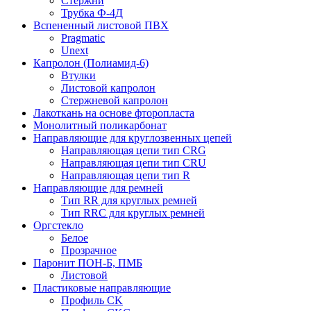
Стержни
Трубка Ф-4Д
Вспененный листовой ПВХ
Pragmatic
Unext
Капролон (Полиамид-6)
Втулки
Листовой капролон
Стержневой капролон
Лакоткань на основе фторопласта
Монолитный поликарбонат
Направляющие для круглозвенных цепей
Направляющая цепи тип CRG
Направляющая цепи тип CRU
Направляющая цепи тип R
Направляющие для ремней
Тип RR для круглых ремней
Тип RRС для круглых ремней
Оргстекло
Белое
Прозрачное
Паронит ПОН-Б, ПМБ
Листовой
Пластиковые направляющие
Профиль CK