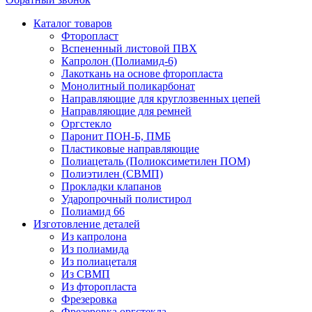
Каталог товаров
Фторопласт
Вспененный листовой ПВХ
Капролон (Полиамид-6)
Лакоткань на основе фторопласта
Монолитный поликарбонат
Направляющие для круглозвенных цепей
Направляющие для ремней
Оргстекло
Паронит ПОН-Б, ПМБ
Пластиковые направляющие
Полиацеталь (Полиоксиметилен ПОМ)
Полиэтилен (СВМП)
Прокладки клапанов
Ударопрочный полистирол
Полиамид 66
Изготовление деталей
Из капролона
Из полиамида
Из полиацеталя
Из СВМП
Из фторопласта
Фрезеровка
Фрезеровка оргстекла