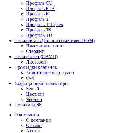
Профиль CU
Профиль ETA
Профиль K
Профиль T
Профиль T Triplex
Профиль TS
Профиль TU
Полиацеталь (Полиоксиметилен ПОМ)
Пластины и листы
Стержни
Полиэтилен (СВМП)
Листовой
Прокладки клапанов
Уплотнение шар. крана
Ф-4
Ударопрочный полистирол
Белый
Цветной
Чёрный
Полиамид 66
О компании
О компании
Отзывы
Акции